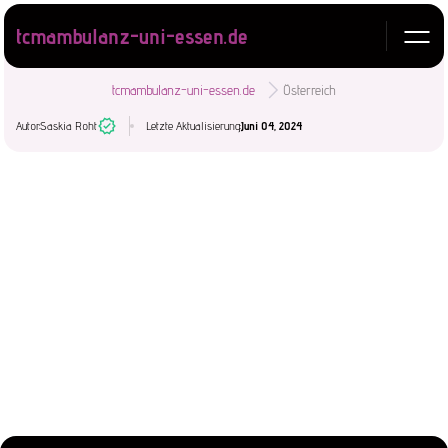
tcmambulanz-uni-essen.de
tcmambulanz-uni-essen.de
Österreich
Autor:
Saskia Roht
Letzte Aktualisierung:
Juni 04, 2024